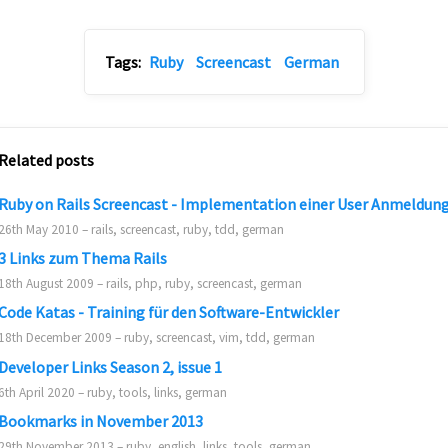
Tags:
Ruby
Screencast
German
Related posts
Ruby on Rails Screencast - Implementation einer User Anmeldun
26th May 2010 – rails, screencast, ruby, tdd, german
3 Links zum Thema Rails
18th August 2009 – rails, php, ruby, screencast, german
Code Katas - Training für den Software-Entwickler
18th December 2009 – ruby, screencast, vim, tdd, german
Developer Links Season 2, issue 1
6th April 2020 – ruby, tools, links, german
Bookmarks in November 2013
29th November 2013 – ruby, english, links, tools, german